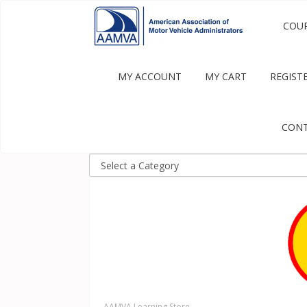
COU
MY ACCOUNT
MY CART
REGIST
CONT
AAMVA Learning Store